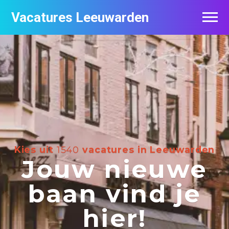
Vacatures Leeuwarden
Vacatures per bedrijf
De populairste vacatures in Leeuwarden
Nieuwsbrief feed
Kies uit
1540
vacatures in Leeuwarden
Jouw nieuwe
baan vind je
hier!