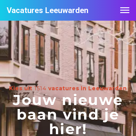
Vacatures Leeuwarden
Vacatures per bedrijf
De populairste vacatures in Leeuwarden
Nieuwsbrief feed
Kies uit
1514
vacatures in Leeuwarden
Jouw nieuwe
baan vind je
hier!