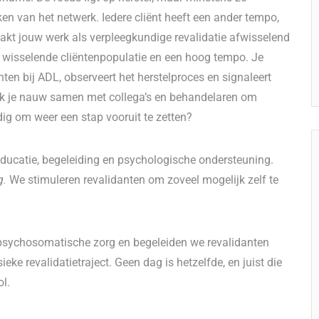
kken van het netwerk. Iedere cliënt heeft een ander tempo,
aakt jouw werk als verpleegkundige revalidatie afwisselend
 wisselende cliëntenpopulatie en een hoog tempo. Je
ten bij ADL, observeert het herstelproces en signaleert
erk je nauw samen met collega’s en behandelaren om
ig om weer een stap vooruit te zetten?
 educatie, begeleiding en psychologische ondersteuning.
g.
We stimuleren revalidanten om zoveel mogelijk zelf te
 psychosomatische zorg en begeleiden we revalidanten
ke revalidatietraject. Geen dag is hetzelfde, en juist die
ol.