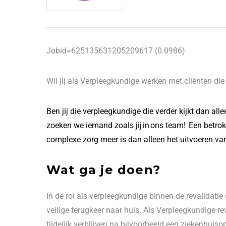
Jobid=625135631205209617 (0.0986)
Wil jij als Verpleegkundige werken met cliënten di
Ben jij die verpleegkundige die verder kijkt dan al
zoeken we iemand zoals jij in ons team! Een betrok
complexe zorg meer is dan alleen het uitvoeren v
Wat ga je doen?
In de rol als verpleegkundige binnen de revalidatie 
veilige terugkeer naar huis. Als Verpleegkundige re
tijdelijk verblijven na bijvoorbeeld een ziekenhuis