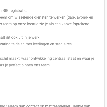
 BIG registratie.
obleem om wisselende diensten te werken (dag-, avond- en
er team op onze locatie zie je als een vanzelfsprekend
lt dit ook uit in je werk.
varing te delen met leerlingen en stagiaires.
schil maakt, waar ontwikkeling centraal staat en waar je
pas je perfect binnen ons team.
deling? Neem dan contact op met teamleider Jannie van