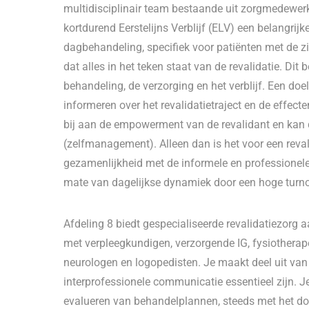
multidisciplinair team bestaande uit zorgmedewerk
kortdurend Eerstelijns Verblijf (ELV) een belangrij
dagbehandeling, specifiek voor patiënten met de z
dat alles in het teken staat van de revalidatie. Dit
behandeling, de verzorging en het verblijf. Een doel
informeren over het revalidatietraject en de effect
bij aan de empowerment van de revalidant en kan
(zelfmanagement). Alleen dan is het voor een reval
gezamenlijkheid met de informele en professionel
mate van dagelijkse dynamiek door een hoge turn
Afdeling 8 biedt gespecialiseerde revalidatiezor
met verpleegkundigen, verzorgende IG, fysiotherape
neurologen en logopedisten. Je maakt deel uit v
interprofessionele communicatie essentieel zijn. Je
evalueren van behandelplannen, steeds met het do