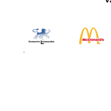
V
‹
›