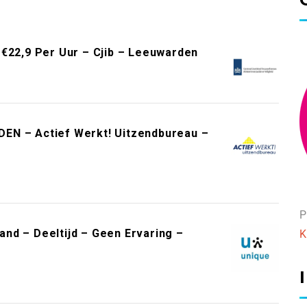
 €22,9 Per Uur – Cjib – Leeuwarden
EN – Actief Werkt! Uitzendbureau –
P
nd – Deeltijd – Geen Ervaring –
K