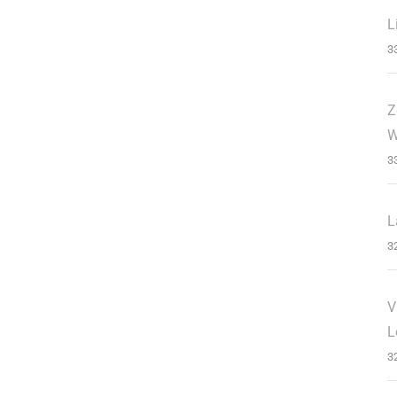
L
3
Z
W
3
L
3
V
L
3