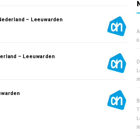
Nederland – Leeuwarden
A
0
derland – Leeuwarden
D
L
3
uwarden
B
T
L
3