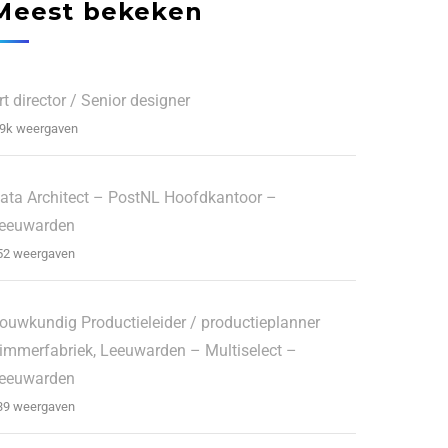
Meest bekeken
rt director / Senior designer
.9k weergaven
ata Architect – PostNL Hoofdkantoor –
eeuwarden
52 weergaven
ouwkundig Productieleider / productieplanner
immerfabriek, Leeuwarden – Multiselect –
eeuwarden
39 weergaven