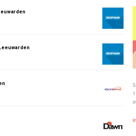
eeuwarden
 Leeuwarden
en
S
1
i
I