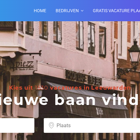
HOME
BEDRIJVEN
GRATIS VACATURE PLA
Kies uit
1530
vacatures in Leeuwarden
euwe baan vind 