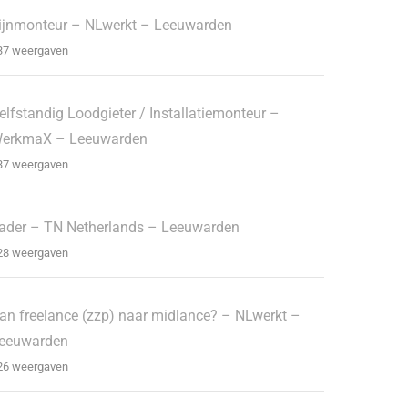
ijnmonteur – NLwerkt – Leeuwarden
37 weergaven
elfstandig Loodgieter / Installatiemonteur –
erkmaX – Leeuwarden
37 weergaven
ader – TN Netherlands – Leeuwarden
28 weergaven
an freelance (zzp) naar midlance? – NLwerkt –
eeuwarden
26 weergaven