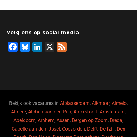
Volg ons op social media:
F
Bl
Li
X
F
a
u
n
e
c
e
k
e
e
s
e
d
b
ky
dI
o
n
o
Bekijk ook vacatures in
Alblasserdam
,
Alkmaar
,
Almelo
,
Almere
,
Alphen aan den Rijn
,
Amersfoort
,
Amsterdam
,
k
Apeldoorn
,
Arnhem
,
Assen
,
Bergen op Zoom
,
Breda
,
Capelle aan den IJssel
,
Coevorden
,
Delft
,
Delfzijl
,
Den