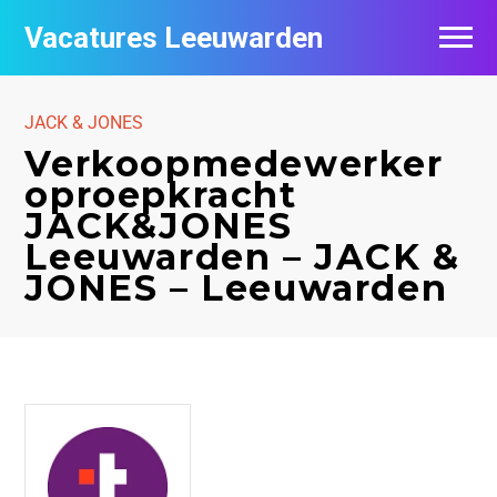
Vacatures Leeuwarden
Vacatures per bedrijf
JACK & JONES
De populairste vacatures in Leeuwarden
Verkoopmedewerker
oproepkracht
Nieuwsbrief feed
JACK&JONES
Leeuwarden – JACK &
JONES – Leeuwarden