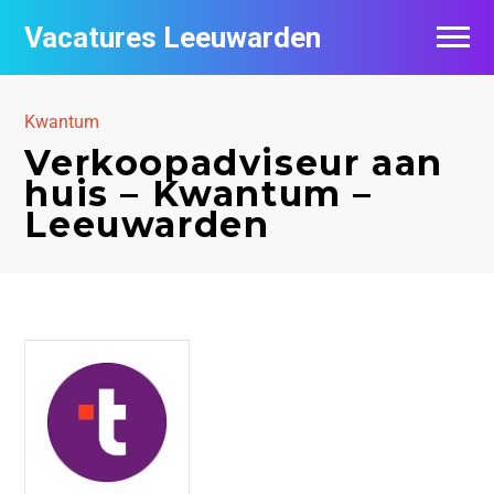
Vacatures Leeuwarden
Vacatures per bedrijf
Kwantum
De populairste vacatures in Leeuwarden
Verkoopadviseur aan
huis – Kwantum –
Nieuwsbrief feed
Leeuwarden