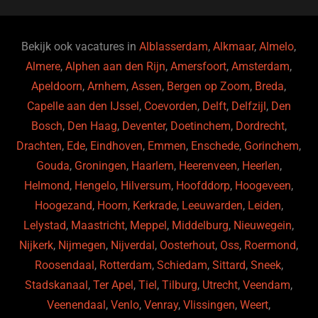
b
ky
dI
o
n
o
Bekijk ook vacatures in
Alblasserdam
,
Alkmaar
,
Almelo
,
Almere
,
Alphen aan den Rijn
,
Amersfoort
,
Amsterdam
,
k
Apeldoorn
,
Arnhem
,
Assen
,
Bergen op Zoom
,
Breda
,
Capelle aan den IJssel
,
Coevorden
,
Delft
,
Delfzijl
,
Den
Bosch
,
Den Haag
,
Deventer
,
Doetinchem
,
Dordrecht
,
Drachten
,
Ede
,
Eindhoven
,
Emmen
,
Enschede
,
Gorinchem
,
Gouda
,
Groningen
,
Haarlem
,
Heerenveen
,
Heerlen
,
Helmond
,
Hengelo
,
Hilversum
,
Hoofddorp
,
Hoogeveen
,
Hoogezand
,
Hoorn
,
Kerkrade
,
Leeuwarden
,
Leiden
,
Lelystad
,
Maastricht
,
Meppel
,
Middelburg
,
Nieuwegein
,
Nijkerk
,
Nijmegen
,
Nijverdal
,
Oosterhout
,
Oss
,
Roermond
,
Roosendaal
,
Rotterdam
,
Schiedam
,
Sittard
,
Sneek
,
Stadskanaal
,
Ter Apel
,
Tiel
,
Tilburg
,
Utrecht
,
Veendam
,
Veenendaal
,
Venlo
,
Venray
,
Vlissingen
,
Weert
,