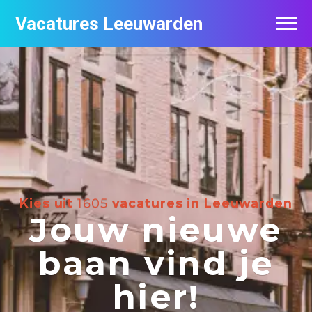
Vacatures Leeuwarden
Vacatures per bedrijf
De populairste vacatures in Leeuwarden
Nieuwsbrief feed
Kies uit
1605
vacatures in Leeuwarden
Jouw nieuwe
baan vind je
hier!