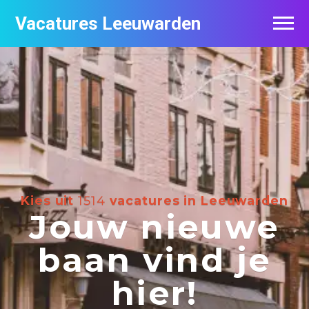
Vacatures Leeuwarden
Vacatures per bedrijf
De populairste vacatures in Leeuwarden
Nieuwsbrief feed
Kies uit
1514
vacatures in Leeuwarden
Jouw nieuwe
baan vind je
hier!