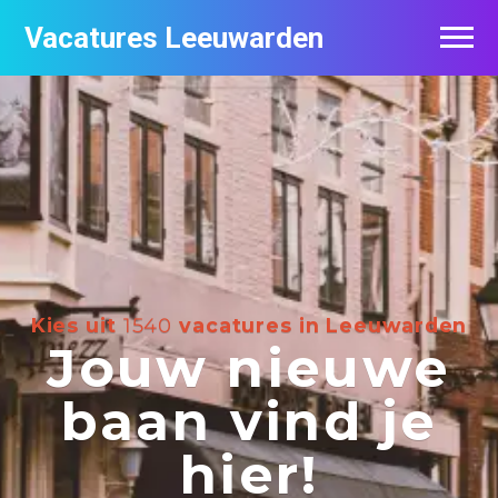
Vacatures Leeuwarden
Vacatures per bedrijf
De populairste vacatures in Leeuwarden
Nieuwsbrief feed
Kies uit
1540
vacatures in Leeuwarden
Jouw nieuwe
baan vind je
hier!