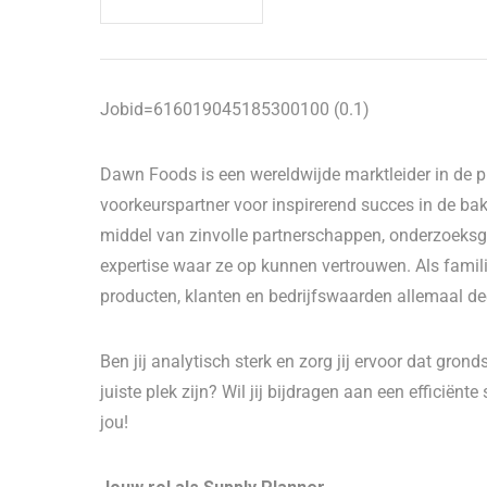
Jobid=616019045185300100 (0.1)
Dawn Foods is een wereldwijde marktleider in de pro
voorkeurspartner voor inspirerend succes in de bakk
middel van zinvolle partnerschappen, onderzoeksge
expertise waar ze op kunnen vertrouwen. Als fami
producten, klanten en bedrijfswaarden allemaal dee
Ben jij analytisch sterk en zorg jij ervoor dat gron
juiste plek zijn? Wil jij bijdragen aan een efficië
jou!