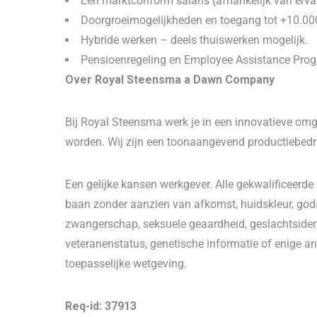
Een marktconform salaris (afhankelijk van erva
Doorgroeimogelijkheden en toegang tot +10.000
Hybride werken – deels thuiswerken mogelijk.
Pensioenregeling en Employee Assistance Progr
Over Royal Steensma a Dawn Company
Bij Royal Steensma werk je in een innovatieve om
worden. Wij zijn een toonaangevend productiebedri
Een gelijke kansen werkgever. Alle gekwalificeerd
baan zonder aanzien van afkomst, huidskleur, godsdi
zwangerschap, seksuele geaardheid, geslachtsidentit
veteranenstatus, genetische informatie of enige a
toepasselijke wetgeving.
Req-id: 37913