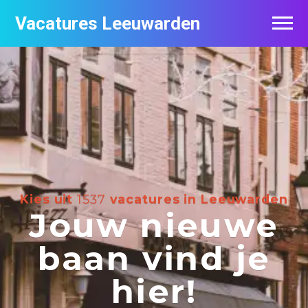
Vacatures Leeuwarden
Vacatures per bedrijf
De populairste vacatures in Leeuwarden
Nieuwsbrief feed
Kies uit
1537
vacatures in Leeuwarden
Jouw nieuwe
baan vind je
hier!