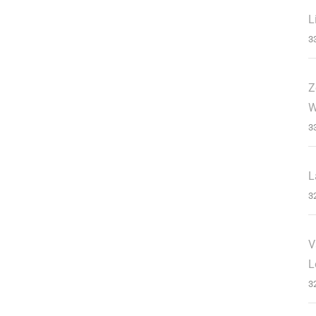
L
3
Z
W
3
L
3
V
L
3