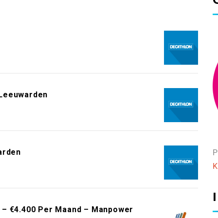
 Leeuwarden
arden
P
K
0 – €4.400 Per Maand – Manpower