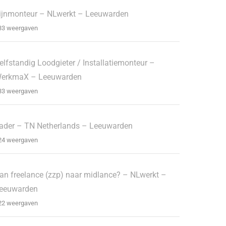
ijnmonteur – NLwerkt – Leeuwarden
33 weergaven
elfstandig Loodgieter / Installatiemonteur –
erkmaX – Leeuwarden
33 weergaven
ader – TN Netherlands – Leeuwarden
24 weergaven
an freelance (zzp) naar midlance? – NLwerkt –
eeuwarden
22 weergaven