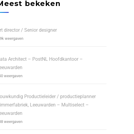
Meest bekeken
rt director / Senior designer
.9k weergaven
ata Architect – PostNL Hoofdkantoor –
eeuwarden
50 weergaven
ouwkundig Productieleider / productieplanner
immerfabriek, Leeuwarden – Multiselect –
eeuwarden
38 weergaven