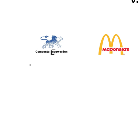
V
‹
›