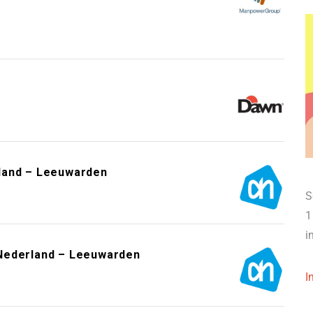
land – Leeuwarden
S
1
i
Nederland – Leeuwarden
I