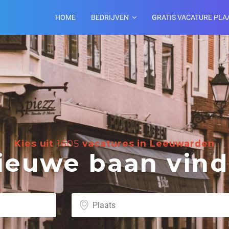
HOME
BEDRIJVEN
GRATIS VACATURE PLA
Kies uit
1605
vacatures in Leeuwarden
euwe baan vind 