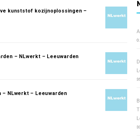
eve kunststof kozijnoplossingen –
A
0
warden – NLwerkt – Leeuwarden
D
L
3
 – NLwerkt – Leeuwarden
B
T
L
3