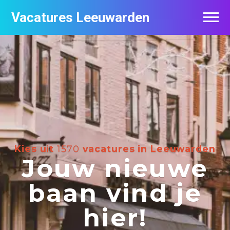
Vacatures Leeuwarden
Vacatures per bedrijf
De populairste vacatures in Leeuwarden
Nieuwsbrief feed
Kies uit
1570
vacatures in Leeuwarden
Jouw nieuwe
baan vind je
hier!