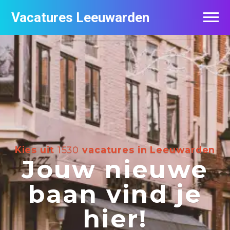
Vacatures Leeuwarden
Vacatures per bedrijf
De populairste vacatures in Leeuwarden
Nieuwsbrief feed
Kies uit
1530
vacatures in Leeuwarden
Jouw nieuwe
baan vind je
hier!