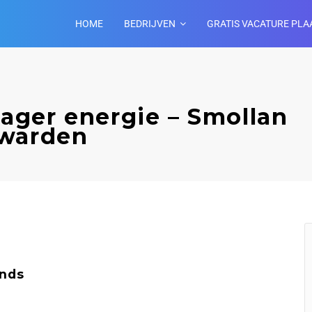
HOME
BEDRIJVEN
GRATIS VACATURE PLA
ger energie – Smollan
uwarden
ands