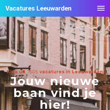
Vacatures Leeuwarden
Vacatures per bedrijf
De populairste vacatures in Leeuwarden
Nieuwsbrief feed
Kies uit
1605
vacatures in Leeuwarden
Jouw nieuwe
baan vind je
hier!