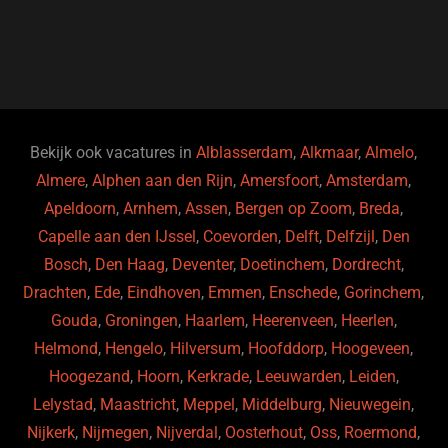
c
e
k
e
e
s
e
d
b
ky
dI
o
n
o
Bekijk ook vacatures in
Alblasserdam
,
Alkmaar
,
Almelo
,
Almere
,
Alphen aan den Rijn
,
Amersfoort
,
Amsterdam
,
k
Apeldoorn
,
Arnhem
,
Assen
,
Bergen op Zoom
,
Breda
,
Capelle aan den IJssel
,
Coevorden
,
Delft
,
Delfzijl
,
Den
Bosch
,
Den Haag
,
Deventer
,
Doetinchem
,
Dordrecht
,
Drachten
,
Ede
,
Eindhoven
,
Emmen
,
Enschede
,
Gorinchem
,
Gouda
,
Groningen
,
Haarlem
,
Heerenveen
,
Heerlen
,
Helmond
,
Hengelo
,
Hilversum
,
Hoofddorp
,
Hoogeveen
,
Hoogezand
,
Hoorn
,
Kerkrade
,
Leeuwarden
,
Leiden
,
Lelystad
,
Maastricht
,
Meppel
,
Middelburg
,
Nieuwegein
,
Nijkerk
,
Nijmegen
,
Nijverdal
,
Oosterhout
,
Oss
,
Roermond
,