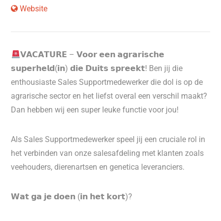
Website
𝗩𝗔𝗖𝗔𝗧𝗨𝗥𝗘 – 𝗩𝗼𝗼𝗿 𝗲𝗲𝗻 𝗮𝗴𝗿𝗮𝗿𝗶𝘀𝗰𝗵𝗲
𝘀𝘂𝗽𝗲𝗿𝗵𝗲𝗹𝗱(𝗶𝗻) 𝗱𝗶𝗲 𝗗𝘂𝗶𝘁𝘀 𝘀𝗽𝗿𝗲𝗲𝗸𝘁! Ben jij die
enthousiaste Sales Supportmedewerker die dol is op de
agrarische sector en het liefst overal een verschil maakt?
Dan hebben wij een super leuke functie voor jou!
Als Sales Supportmedewerker speel jij een cruciale rol in
het verbinden van onze salesafdeling met klanten zoals
veehouders, dierenartsen en genetica leveranciers.
𝗪𝗮𝘁 𝗴𝗮 𝗷𝗲 𝗱𝗼𝗲𝗻 (𝗶𝗻 𝗵𝗲𝘁 𝗸𝗼𝗿𝘁)?