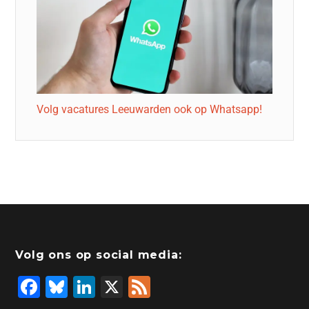
Volg vacatures Leeuwarden ook op Whatsapp!
Volg ons op social media:
F
Bl
Li
X
F
a
u
n
e