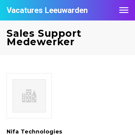
Vacatures Leeuwarden
Vacatures per bedrijf
Sales Support
De populairste vacatures in Leeuwarden
Medewerker
Nieuwsbrief feed
Nifa Technologies