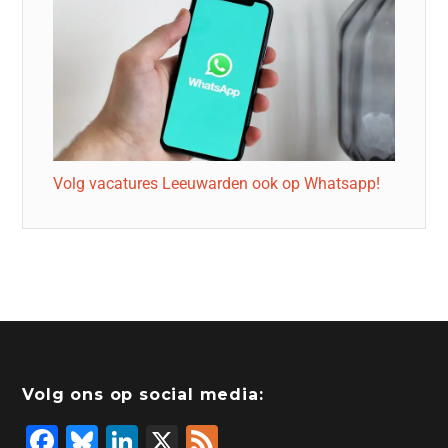
Volg vacatures Leeuwarden ook op Whatsapp!
Volg ons op social media:
F
Bl
Li
X
F