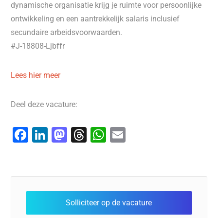
dynamische organisatie krijg je ruimte voor persoonlijke
ontwikkeling en een aantrekkelijk salaris inclusief
secundaire arbeidsvoorwaarden.
#J-18808-Ljbffr
Lees hier meer
Deel deze vacature:
F
Li
M
T
W
E
a
n
a
hr
h
m
c
k
st
e
at
ai
e
e
o
a
s
l
b
dI
d
d
A
o
n
o
s
p