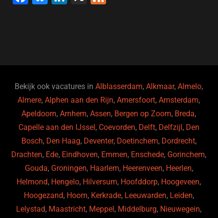
a
u
n
e
c
e
k
e
e
s
e
d
b
ky
dI
o
n
o
Bekijk ook vacatures in
Alblasserdam
,
Alkmaar
,
Almelo
,
Almere
,
Alphen aan den Rijn
,
Amersfoort
,
Amsterdam
,
k
Apeldoorn
,
Arnhem
,
Assen
,
Bergen op Zoom
,
Breda
,
Capelle aan den IJssel
,
Coevorden
,
Delft
,
Delfzijl
,
Den
Bosch
,
Den Haag
,
Deventer
,
Doetinchem
,
Dordrecht
,
Drachten
,
Ede
,
Eindhoven
,
Emmen
,
Enschede
,
Gorinchem
,
Gouda
,
Groningen
,
Haarlem
,
Heerenveen
,
Heerlen
,
Helmond
,
Hengelo
,
Hilversum
,
Hoofddorp
,
Hoogeveen
,
Hoogezand
,
Hoorn
,
Kerkrade
,
Leeuwarden
,
Leiden
,
Lelystad
,
Maastricht
,
Meppel
,
Middelburg
,
Nieuwegein
,