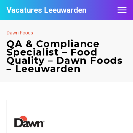
Vacatures Leeuwarden
Vacatures per bedrijf
Dawn Foods
De populairste vacatures in Leeuwarden
QA & Compliance
Specialist – Food
Nieuwsbrief feed
Quality – Dawn Foods
– Leeuwarden