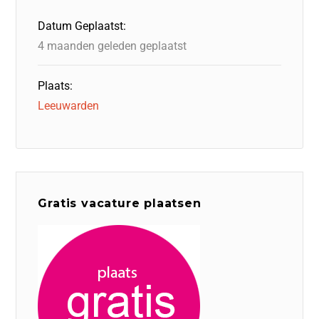
o
n
p
Datum Geplaatst:
k
4 maanden geleden geplaatst
Plaats:
Leeuwarden
Gratis vacature plaatsen