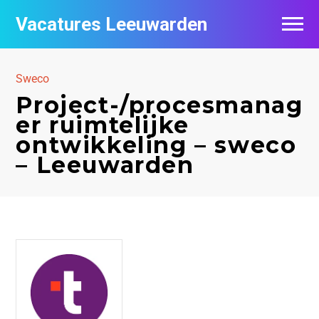
Vacatures Leeuwarden
Vacatures per bedrijf
Sweco
De populairste vacatures in Leeuwarden
Project-/procesmanag
er ruimtelijke
Nieuwsbrief feed
ontwikkeling – sweco
– Leeuwarden