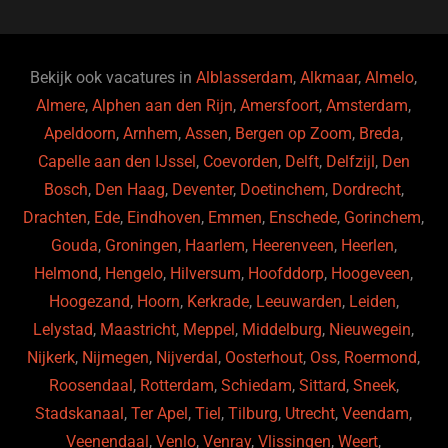
b
ky
dI
o
n
o
Bekijk ook vacatures in
Alblasserdam
,
Alkmaar
,
Almelo
,
Almere
,
Alphen aan den Rijn
,
Amersfoort
,
Amsterdam
,
k
Apeldoorn
,
Arnhem
,
Assen
,
Bergen op Zoom
,
Breda
,
Capelle aan den IJssel
,
Coevorden
,
Delft
,
Delfzijl
,
Den
Bosch
,
Den Haag
,
Deventer
,
Doetinchem
,
Dordrecht
,
Drachten
,
Ede
,
Eindhoven
,
Emmen
,
Enschede
,
Gorinchem
,
Gouda
,
Groningen
,
Haarlem
,
Heerenveen
,
Heerlen
,
Helmond
,
Hengelo
,
Hilversum
,
Hoofddorp
,
Hoogeveen
,
Hoogezand
,
Hoorn
,
Kerkrade
,
Leeuwarden
,
Leiden
,
Lelystad
,
Maastricht
,
Meppel
,
Middelburg
,
Nieuwegein
,
Nijkerk
,
Nijmegen
,
Nijverdal
,
Oosterhout
,
Oss
,
Roermond
,
Roosendaal
,
Rotterdam
,
Schiedam
,
Sittard
,
Sneek
,
Stadskanaal
,
Ter Apel
,
Tiel
,
Tilburg
,
Utrecht
,
Veendam
,
Veenendaal
,
Venlo
,
Venray
,
Vlissingen
,
Weert
,