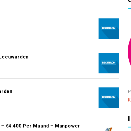
 Leeuwarden
arden
P
K
0 – €4.400 Per Maand – Manpower