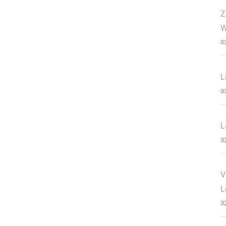
Z
W
3
L
3
L
3
V
L
3