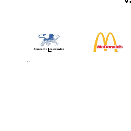
V
‹
›