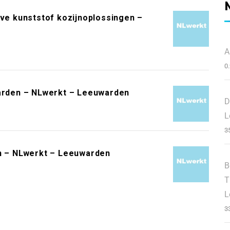
eve kunststof kozijnoplossingen –
A
0
warden – NLwerkt – Leeuwarden
D
L
3
 – NLwerkt – Leeuwarden
B
T
L
3