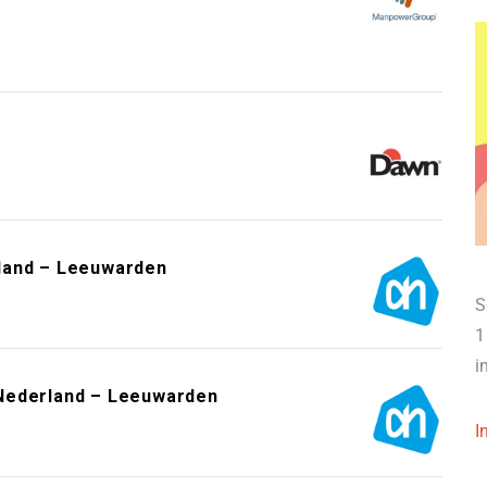
land – Leeuwarden
S
1
i
Nederland – Leeuwarden
I