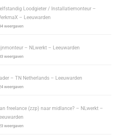
elfstandig Loodgieter / Installatiemonteur –
erkmaX – Leeuwarden
34 weergaven
ijnmonteur – NLwerkt – Leeuwarden
33 weergaven
ader – TN Netherlands – Leeuwarden
24 weergaven
an freelance (zzp) naar midlance? – NLwerkt –
eeuwarden
23 weergaven