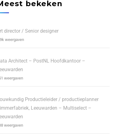
Meest bekeken
rt director / Senior designer
.9k weergaven
ata Architect – PostNL Hoofdkantoor –
eeuwarden
51 weergaven
ouwkundig Productieleider / productieplanner
immerfabriek, Leeuwarden – Multiselect –
eeuwarden
38 weergaven