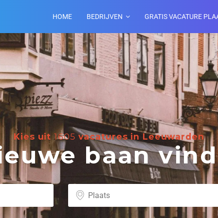
HOME
BEDRIJVEN
GRATIS VACATURE PLA
Kies uit
1605
vacatures in Leeuwarden
euwe baan vind 