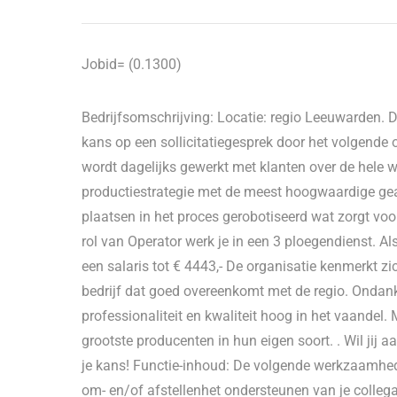
Jobid= (0.1300)
Bedrijfsomschrijving: Locatie: regio Leeuwarden. Di
kans op een sollicitatiegesprek door het volgende ov
wordt dagelijks gewerkt met klanten over de hele w
productiestrategie met de meest hoogwaardige gea
plaatsen in het proces gerobotiseerd wat zorgt voo
rol van Operator werk je in een 3 ploegendienst. Al
een salaris tot € 4443,- De organisatie kenmerkt z
bedrijf dat goed overeenkomt met de regio. Ondanks 
professionaliteit en kwaliteit hoog in het vaandel. 
grootste producenten in hun eigen soort. . Wil jij 
je kans! Functie-inhoud: De volgende werkzaamhed
om- en/of afstellenhet ondersteunen van je colle