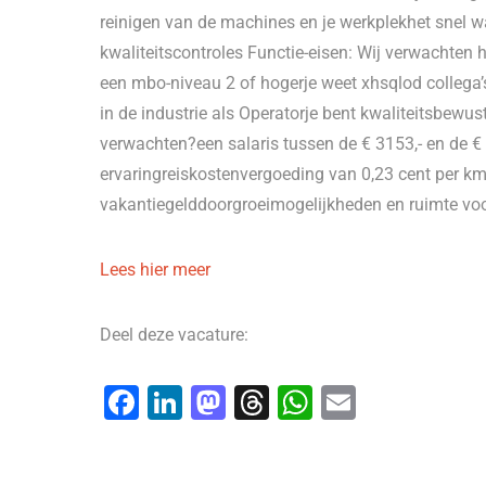
reinigen van de machines en je werkplekhet snel 
kwaliteitscontroles Functie-eisen: Wij verwachten h
een mbo-niveau 2 of hogerje weet xhsqlod collega’
in de industrie als Operatorje bent kwaliteitsbewus
verwachten?een salaris tussen de € 3153,- en de € 4
ervaringreiskostenvergoeding van 0,23 cent per 
vakantiegelddoorgroeimogelijkheden en ruimte voo
Lees hier meer
Deel deze vacature:
F
Li
M
T
W
E
a
n
a
hr
h
m
c
k
st
e
at
ai