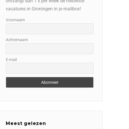
ontvangt dan 1 x per week de nieuwste
vacatures in Groningen in je mailbox!
Voornaam
Achternaam
E-mail
Meest gelezen