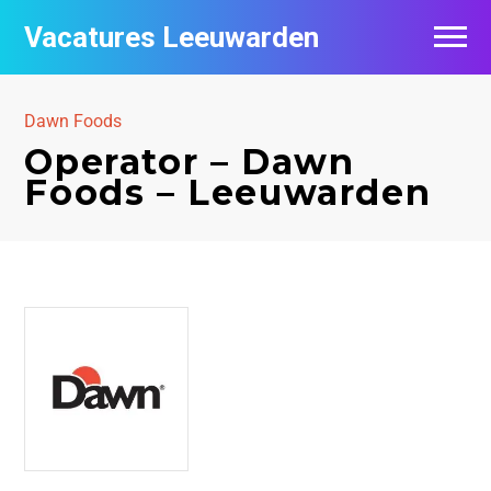
Vacatures Leeuwarden
Vacatures per bedrijf
Dawn Foods
De populairste vacatures in Leeuwarden
Operator – Dawn
Foods – Leeuwarden
Nieuwsbrief feed