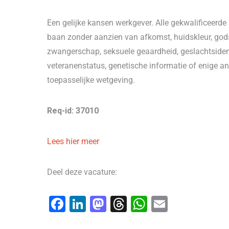
Een gelijke kansen werkgever. Alle gekwalificeerd
baan zonder aanzien van afkomst, huidskleur, godsdi
zwangerschap, seksuele geaardheid, geslachtsidentit
veteranenstatus, genetische informatie of enige a
toepasselijke wetgeving.
Req-id: 37010
Lees hier meer
Deel deze vacature:
F
Li
M
T
W
E
a
n
a
hr
h
m