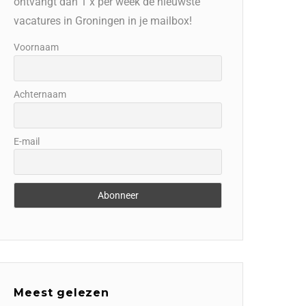
ontvangt dan 1 x per week de nieuwste
vacatures in Groningen in je mailbox!
Voornaam
Achternaam
E-mail
Meest gelezen