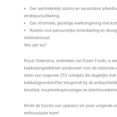
Een aantrekkelijk salaris en secundaire arbei
eindejaarsuitkering.
Een informele, gezellige werkomgeving met korte
Ruimte voor persoonlijke ontwikkeling en door
internationaal.
Wie zijn wij?
Royal Steensma, onderdeel van Dawn Foods, is een i
bakkerijingrediënten produceert voor de nationale
team van ongeveer 255 collega’s die dagelijks met
bakkerijgrondstoffen terugvindt bij de ambachtelijke
kwaliteit, maatwerkoplossingen en klanttevredenhe
Klinkt de functie van operator als jouw volgende u
enthousiaste team!