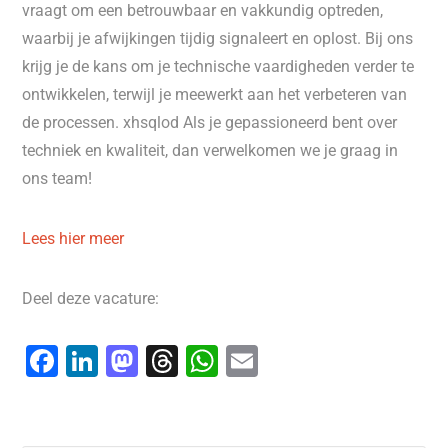
vraagt om een betrouwbaar en vakkundig optreden,
waarbij je afwijkingen tijdig signaleert en oplost. Bij ons
krijg je de kans om je technische vaardigheden verder te
ontwikkelen, terwijl je meewerkt aan het verbeteren van
de processen. xhsqlod Als je gepassioneerd bent over
techniek en kwaliteit, dan verwelkomen we je graag in
ons team!
Lees hier meer
Deel deze vacature:
F
Li
M
T
W
E
a
n
a
hr
h
m
c
k
st
e
at
ai