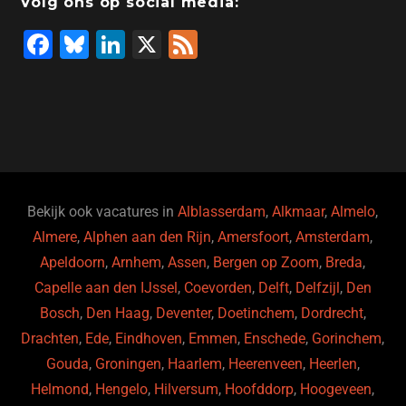
Volg ons op social media:
F
Bl
Li
X
F
a
u
n
e
c
e
k
e
e
s
e
d
b
ky
dI
o
n
o
Bekijk ook vacatures in
Alblasserdam
,
Alkmaar
,
Almelo
,
Almere
,
Alphen aan den Rijn
,
Amersfoort
,
Amsterdam
,
k
Apeldoorn
,
Arnhem
,
Assen
,
Bergen op Zoom
,
Breda
,
Capelle aan den IJssel
,
Coevorden
,
Delft
,
Delfzijl
,
Den
Bosch
,
Den Haag
,
Deventer
,
Doetinchem
,
Dordrecht
,
Drachten
,
Ede
,
Eindhoven
,
Emmen
,
Enschede
,
Gorinchem
,
Gouda
,
Groningen
,
Haarlem
,
Heerenveen
,
Heerlen
,
Helmond
,
Hengelo
,
Hilversum
,
Hoofddorp
,
Hoogeveen
,