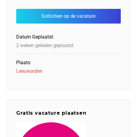
e
e
o
a
s
l
b
dI
d
d
A
o
n
o
s
p
o
n
p
Datum Geplaatst:
k
2 weken geleden geplaatst
Plaats:
Leeuwarden
Gratis vacature plaatsen