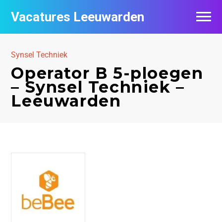
Vacatures Leeuwarden
Vacatures per bedrijf
Synsel Techniek
De populairste vacatures in Leeuwarden
Operator B 5-ploegen
– Synsel Techniek –
Nieuwsbrief feed
Leeuwarden