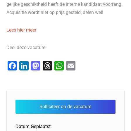
gelijke geschiktheid heeft de interne kandidaat voorrang.
Acquisitie wordt niet op prijs gesteld; delen wel!
Lees hier meer
Deel deze vacature:
F
Li
M
T
W
E
a
n
a
hr
h
m
c
k
st
e
at
ai
e
e
o
a
s
l
b
dI
d
d
A
o
n
o
s
p
o
n
p
Datum Geplaatst: