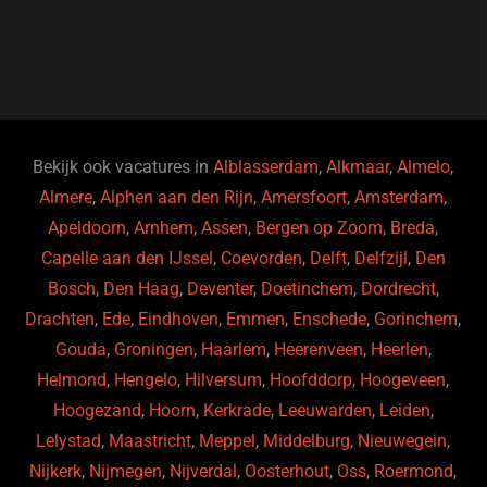
a
u
n
e
c
e
k
e
e
s
e
d
b
ky
dI
o
n
o
Bekijk ook vacatures in
Alblasserdam
,
Alkmaar
,
Almelo
,
Almere
,
Alphen aan den Rijn
,
Amersfoort
,
Amsterdam
,
k
Apeldoorn
,
Arnhem
,
Assen
,
Bergen op Zoom
,
Breda
,
Capelle aan den IJssel
,
Coevorden
,
Delft
,
Delfzijl
,
Den
Bosch
,
Den Haag
,
Deventer
,
Doetinchem
,
Dordrecht
,
Drachten
,
Ede
,
Eindhoven
,
Emmen
,
Enschede
,
Gorinchem
,
Gouda
,
Groningen
,
Haarlem
,
Heerenveen
,
Heerlen
,
Helmond
,
Hengelo
,
Hilversum
,
Hoofddorp
,
Hoogeveen
,
Hoogezand
,
Hoorn
,
Kerkrade
,
Leeuwarden
,
Leiden
,
Lelystad
,
Maastricht
,
Meppel
,
Middelburg
,
Nieuwegein
,
Nijkerk
,
Nijmegen
,
Nijverdal
,
Oosterhout
,
Oss
,
Roermond
,