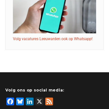
Volg vacatures Leeuwarden ook op Whatsapp!
Volg ons op social media:
F
Bl
Li
X
F