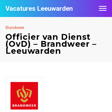
Vacatures Leeuwarden
Vacatures per bedrijf
Brandweer
De populairste vacatures in Leeuwarden
Officier van Dienst
(OvD) – Brandweer –
Nieuwsbrief feed
Leeuwarden