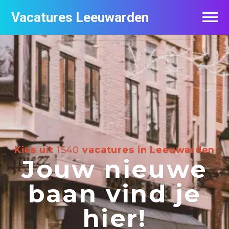
Vacatures Leeuwarden
Vacatures per bedrijf
De populairste vacatures in Leeuwarden
Nieuwsbrief feed
Kies uit
1540
vacatures in Leeuwarden
Jouw nieuwe
baan vind je
hier!