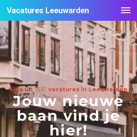
Vacatures Leeuwarden
Vacatures per bedrijf
De populairste vacatures in Leeuwarden
Nieuwsbrief feed
Kies uit
1531
vacatures in Leeuwarden
Jouw nieuwe
baan vind je
hier!