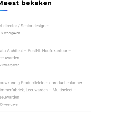
Meest bekeken
rt director / Senior designer
.9k weergaven
ata Architect – PostNL Hoofdkantoor –
eeuwarden
53 weergaven
ouwkundig Productieleider / productieplanner
immerfabriek, Leeuwarden – Multiselect –
eeuwarden
40 weergaven