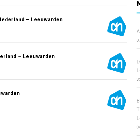
Nederland – Leeuwarden
A
0
derland – Leeuwarden
D
L
3
uwarden
B
T
L
3