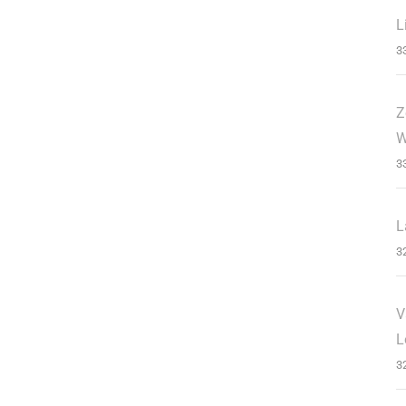
L
3
Z
W
3
L
3
V
L
3