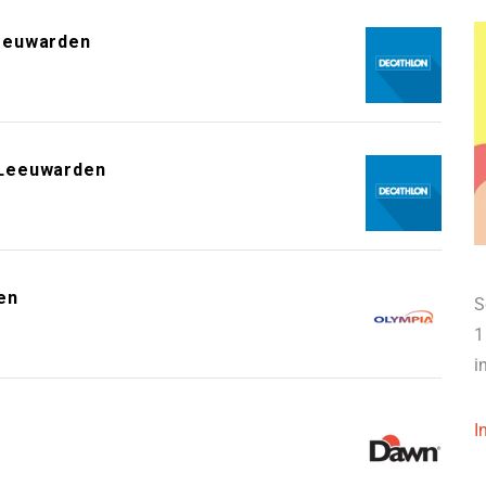
eeuwarden
 Leeuwarden
en
S
1
i
I