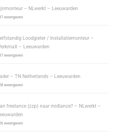
ijnmonteur – NLwerkt – Leeuwarden
37 weergaven
elfstandig Loodgieter / Installatiemonteur –
erkmaX – Leeuwarden
37 weergaven
ader – TN Netherlands – Leeuwarden
28 weergaven
an freelance (zzp) naar midlance? – NLwerkt –
eeuwarden
26 weergaven