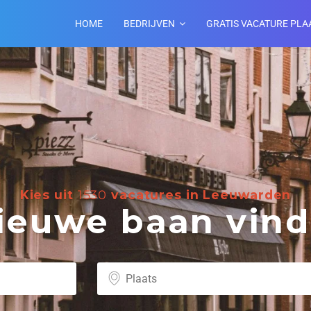
HOME
BEDRIJVEN
GRATIS VACATURE PLA
Kies uit
1530
vacatures in Leeuwarden
euwe baan vind 