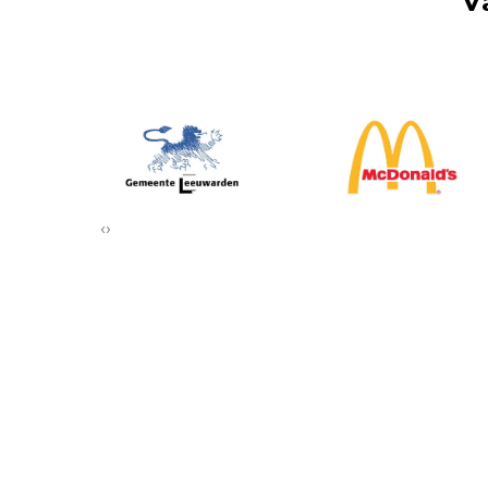
V
‹
›