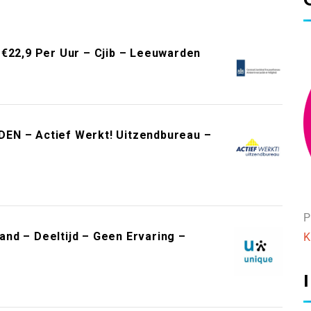
 €22,9 Per Uur – Cjib – Leeuwarden
EN – Actief Werkt! Uitzendbureau –
P
nd – Deeltijd – Geen Ervaring –
K