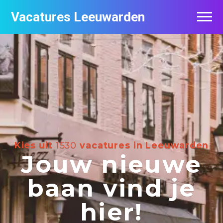
Vacatures Leeuwarden
Vacatures per bedrijf
De populairste vacatures in Leeuwarden
Nieuwsbrief feed
Kies uit
1530
vacatures in Leeuwarden
Jouw nieuwe
baan vind je
hier!