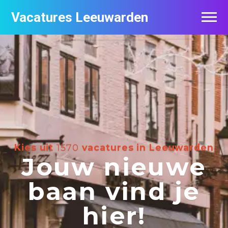
Vacatures Leeuwarden
Vacatures per bedrijf
De populairste vacatures in Leeuwarden
Nieuwsbrief feed
Kies uit
1570
vacatures in Leeuwarden
Jouw nieuwe
baan vind je
hier!