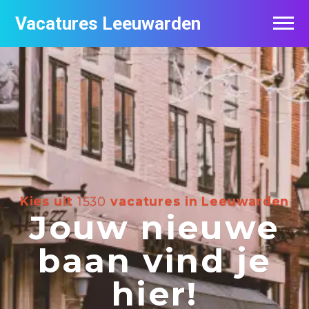
Vacatures Leeuwarden
Vacatures per bedrijf
De populairste vacatures in Leeuwarden
Nieuwsbrief feed
Kies uit
1530
vacatures in Leeuwarden
Jouw nieuwe
baan vind je
hier!