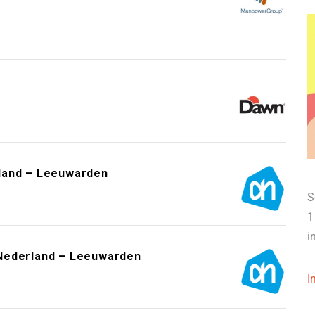
land – Leeuwarden
S
1
i
Nederland – Leeuwarden
I