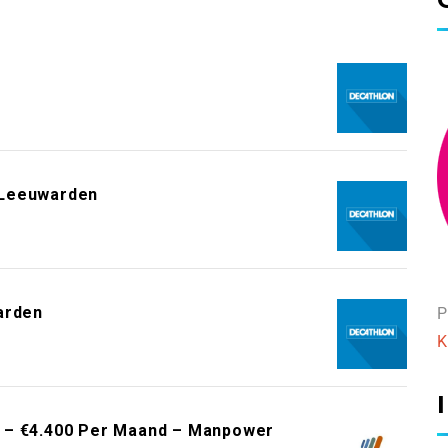
 Leeuwarden
arden
P
K
0 – €4.400 Per Maand – Manpower