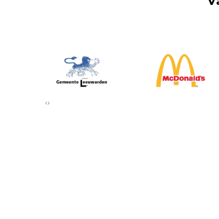
V
‹
›