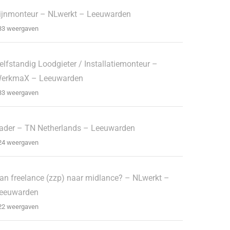
ijnmonteur – NLwerkt – Leeuwarden
33 weergaven
elfstandig Loodgieter / Installatiemonteur –
erkmaX – Leeuwarden
33 weergaven
ader – TN Netherlands – Leeuwarden
24 weergaven
an freelance (zzp) naar midlance? – NLwerkt –
eeuwarden
22 weergaven