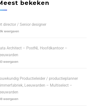
Meest bekeken
rt director / Senior designer
.9k weergaven
ata Architect – PostNL Hoofdkantoor –
eeuwarden
50 weergaven
ouwkundig Productieleider / productieplanner
immerfabriek, Leeuwarden – Multiselect –
eeuwarden
38 weergaven