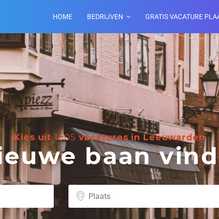
HOME
BEDRIJVEN
GRATIS VACATURE PLA
Kies uit
1605
vacatures in Leeuwarden
euwe baan vind 