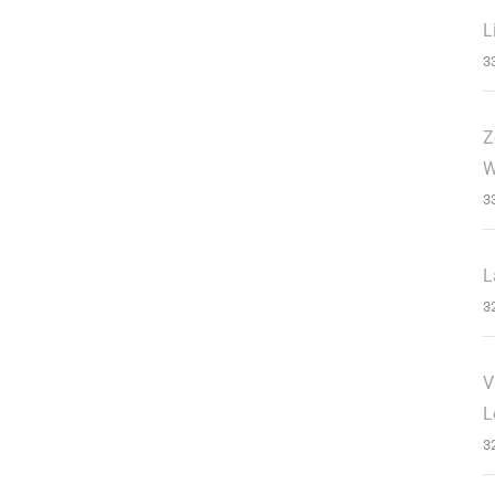
L
3
Z
W
3
L
3
V
L
3