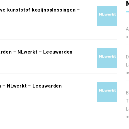
eve kunststof kozijnoplossingen –
A
0
warden – NLwerkt – Leeuwarden
D
L
3
 – NLwerkt – Leeuwarden
B
T
L
3