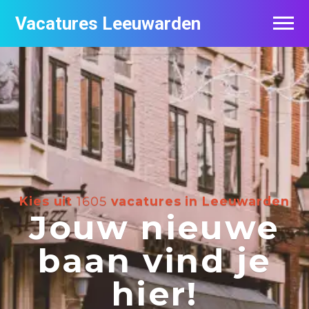
Vacatures Leeuwarden
Vacatures per bedrijf
De populairste vacatures in Leeuwarden
Nieuwsbrief feed
Kies uit
1605
vacatures in Leeuwarden
Jouw nieuwe
baan vind je
hier!