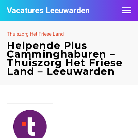
Vacatures Leeuwarden
Vacatures per bedrijf
Thuiszorg Het Friese Land
De populairste vacatures in Leeuwarden
Helpende Plus
Camminghaburen –
Nieuwsbrief feed
Thuiszorg Het Friese
Land – Leeuwarden