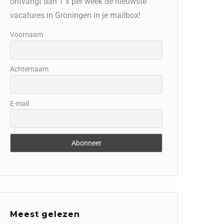
ontvangt dan 1 x per week de nieuwste
vacatures in Groningen in je mailbox!
Voornaam
Achternaam
E-mail
Meest gelezen