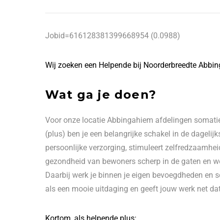
Jobid=616128381399668954 (0.0988)
Wij zoeken een Helpende bij Noorderbreedte Abbi
Wat ga je doen?
Voor onze locatie Abbingahiem afdelingen somatie
(plus) ben je een belangrijke schakel in de dagelij
persoonlijke verzorging, stimuleert zelfredzaamheid
gezondheid van bewoners scherp in de gaten en wee
Daarbij werk je binnen je eigen bevoegdheden en sch
als een mooie uitdaging en geeft jouw werk net dat
Kortom, als helpende plus: