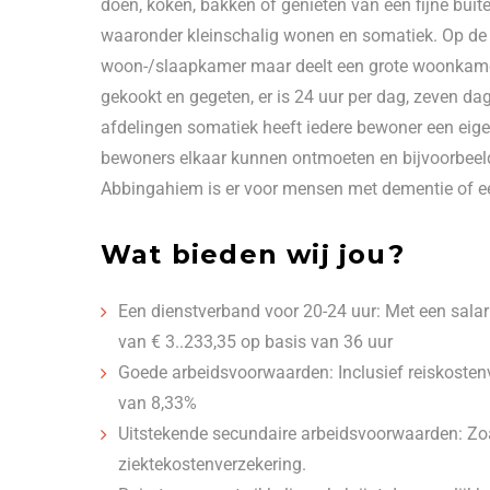
doen, koken, bakken of genieten van een fijne buit
waaronder kleinschalig wonen en somatiek. Op de 
woon-/slaapkamer maar deelt een grote woonkame
gekookt en gegeten, er is 24 uur per dag, zeven d
afdelingen somatiek heeft iedere bewoner een eig
bewoners elkaar kunnen ontmoeten en bijvoorbeeld
Abbingahiem is er voor mensen met dementie of ee
Wat bieden wij jou?
Een dienstverband voor 20-24 uur: Met een sal
van € 3..233,35 op basis van 36 uur
Goede arbeidsvoorwaarden: Inclusief reiskostenv
van 8,33%
Uitstekende secundaire arbeidsvoorwaarden: Zoal
ziektekostenverzekering.