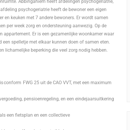
enruimte. Abbingahiem heeft afdelingen psychogeriatrie,
afdeling psychogeriatrie heeft de bewoner een eigen
r en keuken met 7 andere bewoners. Er wordt samen
agen per week zorg en ondersteuning aanwezig. Op de
en appartement. Er is een gezamenlijke woonkamer waar
 een spelletje met elkaar kunnen doen of samen eten.
n lichamelijke beperking die veel zorg nodig hebben.
aris conform FWG 25 uit de CAO VVT, met een maximum
ergoeding, pensioenregeling, en een eindejaarsuitkering
s een fietsplan en een collectieve