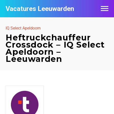
Vacatures Leeuwarden
Vacatures per bedrijf
IQ Select Apeldoorn
De populairste vacatures in Leeuwarden
Heftruckchauffeur
Crossdock – IQ Select
Nieuwsbrief feed
Apeldoorn –
Leeuwarden