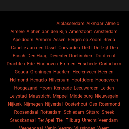
b
ky
dI
o
n
o
Bekijk ook vacatures in
Alblasserdam
,
Alkmaar
,
Almelo
,
Almere
,
Alphen aan den Rijn
,
Amersfoort
,
Amsterdam
,
k
Apeldoorn
,
Arnhem
,
Assen
,
Bergen op Zoom
,
Breda
,
Capelle aan den IJssel
,
Coevorden
,
Delft
,
Delfzijl
,
Den
Bosch
,
Den Haag
,
Deventer
,
Doetinchem
,
Dordrecht
,
Drachten
,
Ede
,
Eindhoven
,
Emmen
,
Enschede
,
Gorinchem
,
Gouda
,
Groningen
,
Haarlem
,
Heerenveen
,
Heerlen
,
Helmond
,
Hengelo
,
Hilversum
,
Hoofddorp
,
Hoogeveen
,
Hoogezand
,
Hoorn
,
Kerkrade
,
Leeuwarden
,
Leiden
,
Lelystad
,
Maastricht
,
Meppel
,
Middelburg
,
Nieuwegein
,
Nijkerk
,
Nijmegen
,
Nijverdal
,
Oosterhout
,
Oss
,
Roermond
,
Roosendaal
,
Rotterdam
,
Schiedam
,
Sittard
,
Sneek
,
Stadskanaal
,
Ter Apel
,
Tiel
,
Tilburg
,
Utrecht
,
Veendam
,
Veenendaal
,
Venlo
,
Venray
,
Vlissingen
,
Weert
,