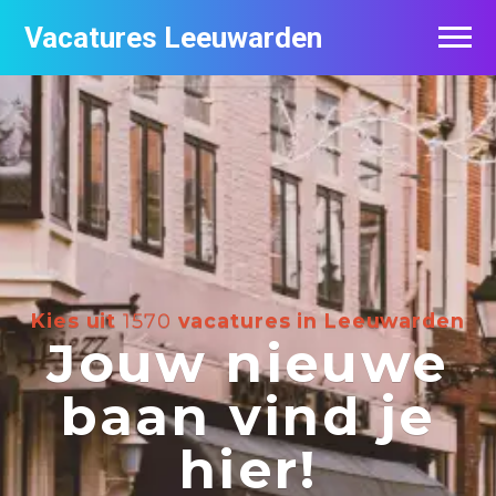
Vacatures Leeuwarden
Vacatures per bedrijf
De populairste vacatures in Leeuwarden
Nieuwsbrief feed
Kies uit
1570
vacatures in Leeuwarden
Jouw nieuwe
baan vind je
hier!