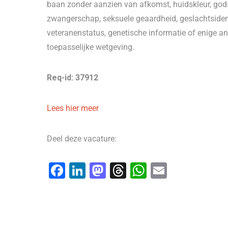
baan zonder aanzien van afkomst, huidskleur, godsdi
zwangerschap, seksuele geaardheid, geslachtsidentit
veteranenstatus, genetische informatie of enige a
toepasselijke wetgeving.
Req-id: 37912
Lees hier meer
Deel deze vacature:
F
Li
M
T
W
E
a
n
a
hr
h
m
c
k
st
e
at
ai
e
e
o
a
s
l