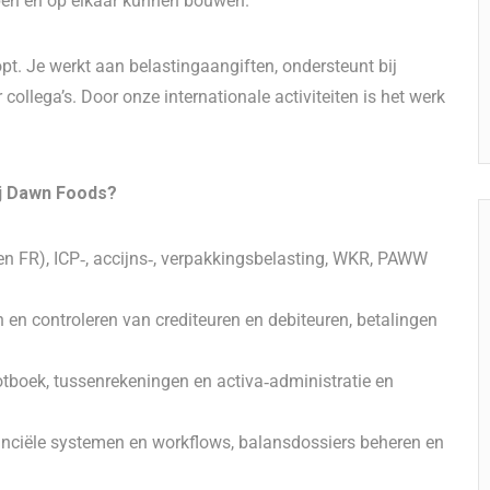
pen en op elkaar kunnen bouwen.
lopt. Je werkt aan belastingaangiften, ondersteunt bij
collega’s. Door onze internationale activiteiten is het werk
ij Dawn Foods?
 FR), ICP‑, accijns‑, verpakkingsbelasting, WKR, PAWW
n controleren van crediteuren en debiteuren, betalingen
tboek, tussenrekeningen en activa‑administratie en
nciële systemen en workflows, balansdossiers beheren en