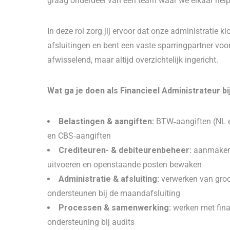
graag onderdeel van een team waar we elkaar hel
In deze rol zorg jij ervoor dat onze administratie k
afsluitingen en bent een vaste sparringpartner voor 
afwisselend, maar altijd overzichtelijk ingericht.
Wat ga je doen als Financieel Administrateur b
Belastingen & aangiften:
BTW‑aangiften (NL en
en CBS‑aangiften
Crediteuren- & debiteurenbeheer:
aanmaken e
uitvoeren en openstaande posten bewaken
Administratie & afsluiting:
verwerken van groo
ondersteunen bij de maandafsluiting
Processen & samenwerking:
werken met fina
ondersteuning bij audits