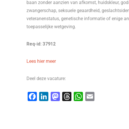
baan zonder aanzien van afkomst, huidskleur, godsdi
zwangerschap, seksuele geaardheid, geslachtsidentit
veteranenstatus, genetische informatie of enige a
toepasselijke wetgeving.
Req-id: 37912
Lees hier meer
Deel deze vacature:
F
Li
M
T
W
E
a
n
a
hr
h
m
c
k
st
e
at
ai
e
e
o
a
s
l