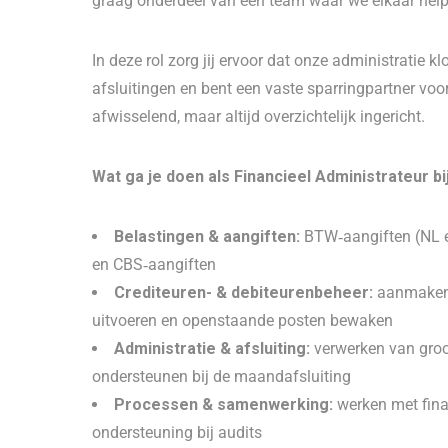
graag onderdeel van een team waar we elkaar hel
In deze rol zorg jij ervoor dat onze administratie k
afsluitingen en bent een vaste sparringpartner voor 
afwisselend, maar altijd overzichtelijk ingericht.
Wat ga je doen als Financieel Administrateur b
Belastingen & aangiften:
BTW‑aangiften (NL en
en CBS‑aangiften
Crediteuren- & debiteurenbeheer:
aanmaken e
uitvoeren en openstaande posten bewaken
Administratie & afsluiting:
verwerken van groo
ondersteunen bij de maandafsluiting
Processen & samenwerking:
werken met fina
ondersteuning bij audits