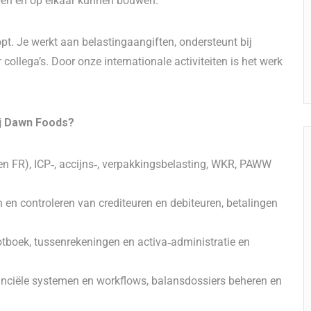
pen en op elkaar kunnen bouwen.
lopt. Je werkt aan belastingaangiften, ondersteunt bij
collega’s. Door onze internationale activiteiten is het werk
ij Dawn Foods?
 FR), ICP‑, accijns‑, verpakkingsbelasting, WKR, PAWW
n controleren van crediteuren en debiteuren, betalingen
tboek, tussenrekeningen en activa‑administratie en
nciële systemen en workflows, balansdossiers beheren en