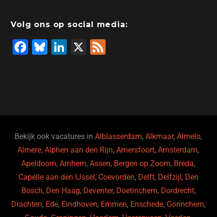
Volg ons op social media:
F
Bl
Li
X
F
a
u
n
e
c
e
k
e
e
s
e
d
b
ky
dI
o
n
o
Bekijk ook vacatures in
Alblasserdam
,
Alkmaar
,
Almelo
,
Almere
,
Alphen aan den Rijn
,
Amersfoort
,
Amsterdam
,
k
Apeldoorn
,
Arnhem
,
Assen
,
Bergen op Zoom
,
Breda
,
Capelle aan den IJssel
,
Coevorden
,
Delft
,
Delfzijl
,
Den
Bosch
,
Den Haag
,
Deventer
,
Doetinchem
,
Dordrecht
,
Drachten
,
Ede
,
Eindhoven
,
Emmen
,
Enschede
,
Gorinchem
,