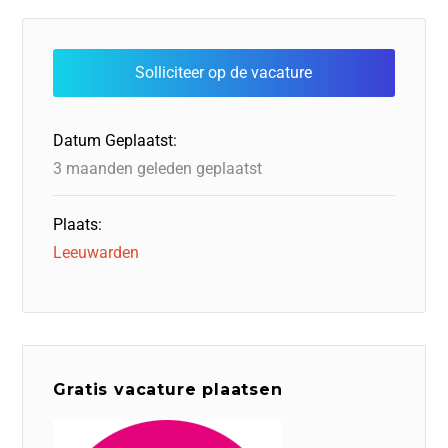
e
e
o
a
s
l
b
dI
d
d
A
o
n
o
s
p
o
n
p
Datum Geplaatst:
k
3 maanden geleden geplaatst
Plaats:
Leeuwarden
Gratis vacature plaatsen