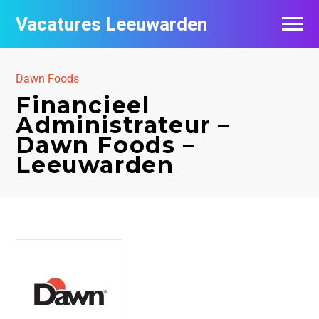
Vacatures Leeuwarden
Vacatures per bedrijf
Dawn Foods
De populairste vacatures in Leeuwarden
Financieel
Administrateur –
Nieuwsbrief feed
Dawn Foods –
Leeuwarden