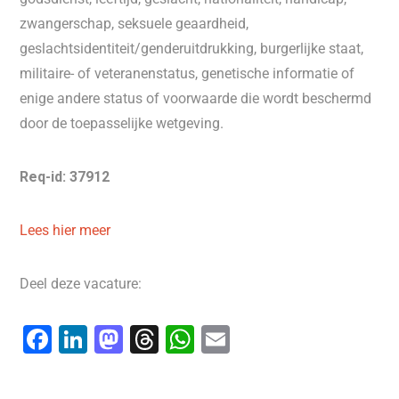
zwangerschap, seksuele geaardheid,
geslachtsidentiteit/genderuitdrukking, burgerlijke staat,
militaire- of veteranenstatus, genetische informatie of
enige andere status of voorwaarde die wordt beschermd
door de toepasselijke wetgeving.
Req-id: 37912
Lees hier meer
Deel deze vacature:
F
Li
M
T
W
E
a
n
a
hr
h
m
c
k
st
e
at
ai