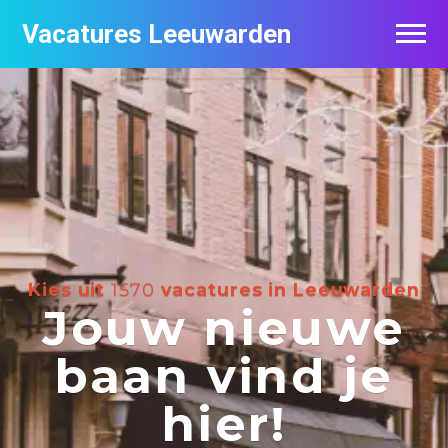
Vacatures Leeuwarden
Vacatures per bedrijf
De populairste vacatures in Leeuwarden
Nieuwsbrief feed
Kies uit
1570
vacatures in Leeuwarden
Jouw nieuwe
baan vind je
hier!