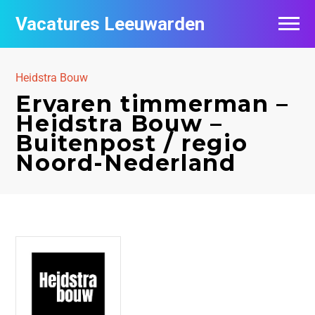
Vacatures Leeuwarden
Vacatures per bedrijf
Heidstra Bouw
De populairste vacatures in Leeuwarden
Ervaren timmerman –
Heidstra Bouw –
Nieuwsbrief feed
Buitenpost / regio
Noord-Nederland