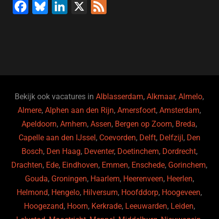
F
Bl
Li
X
F
a
u
n
e
c
e
k
e
e
s
e
d
b
ky
dI
o
n
o
Bekijk ook vacatures in
Alblasserdam
,
Alkmaar
,
Almelo
,
Almere
,
Alphen aan den Rijn
,
Amersfoort
,
Amsterdam
,
k
Apeldoorn
,
Arnhem
,
Assen
,
Bergen op Zoom
,
Breda
,
Capelle aan den IJssel
,
Coevorden
,
Delft
,
Delfzijl
,
Den
Bosch
,
Den Haag
,
Deventer
,
Doetinchem
,
Dordrecht
,
Drachten
,
Ede
,
Eindhoven
,
Emmen
,
Enschede
,
Gorinchem
,
Gouda
,
Groningen
,
Haarlem
,
Heerenveen
,
Heerlen
,
Helmond
,
Hengelo
,
Hilversum
,
Hoofddorp
,
Hoogeveen
,
Hoogezand
,
Hoorn
,
Kerkrade
,
Leeuwarden
,
Leiden
,