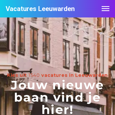
Vacatures Leeuwarden
Vacatures per bedrijf
De populairste vacatures in Leeuwarden
Nieuwsbrief feed
Kies uit
1540
vacatures in Leeuwarden
Jouw nieuwe
baan vind je
hier!