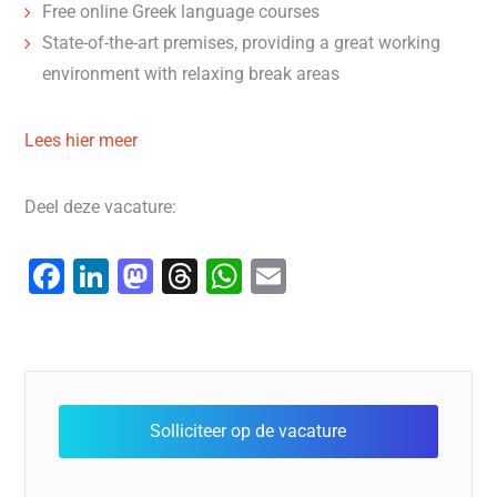
Free online Greek language courses
State-of-the-art premises, providing a great working
environment with relaxing break areas
Lees hier meer
Deel deze vacature:
F
Li
M
T
W
E
a
n
a
hr
h
m
c
k
st
e
at
ai
e
e
o
a
s
l
b
dI
d
d
A
o
n
o
s
p
o
n
p