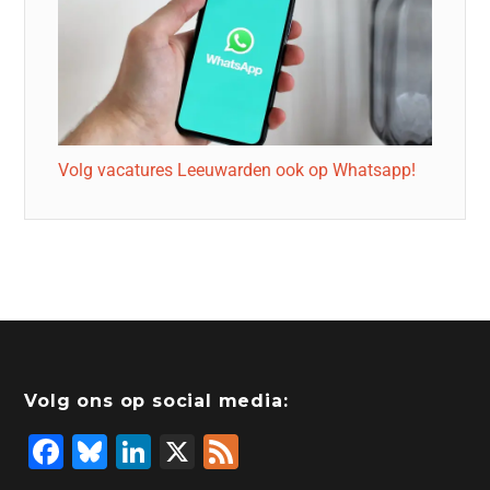
Volg vacatures Leeuwarden ook op Whatsapp!
Volg ons op social media:
F
Bl
Li
X
F
a
u
n
e