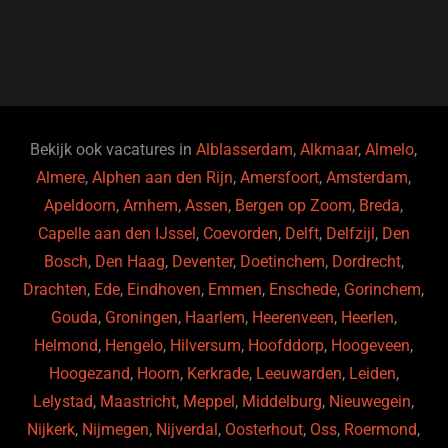
c
e
k
e
e
s
e
d
b
ky
dI
o
n
o
Bekijk ook vacatures in
Alblasserdam
,
Alkmaar
,
Almelo
,
Almere
,
Alphen aan den Rijn
,
Amersfoort
,
Amsterdam
,
k
Apeldoorn
,
Arnhem
,
Assen
,
Bergen op Zoom
,
Breda
,
Capelle aan den IJssel
,
Coevorden
,
Delft
,
Delfzijl
,
Den
Bosch
,
Den Haag
,
Deventer
,
Doetinchem
,
Dordrecht
,
Drachten
,
Ede
,
Eindhoven
,
Emmen
,
Enschede
,
Gorinchem
,
Gouda
,
Groningen
,
Haarlem
,
Heerenveen
,
Heerlen
,
Helmond
,
Hengelo
,
Hilversum
,
Hoofddorp
,
Hoogeveen
,
Hoogezand
,
Hoorn
,
Kerkrade
,
Leeuwarden
,
Leiden
,
Lelystad
,
Maastricht
,
Meppel
,
Middelburg
,
Nieuwegein
,
Nijkerk
,
Nijmegen
,
Nijverdal
,
Oosterhout
,
Oss
,
Roermond
,