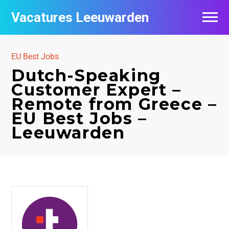
Vacatures Leeuwarden
Vacatures per bedrijf
EU Best Jobs
De populairste vacatures in Leeuwarden
Dutch-Speaking
Customer Expert –
Nieuwsbrief feed
Remote from Greece –
EU Best Jobs –
Leeuwarden