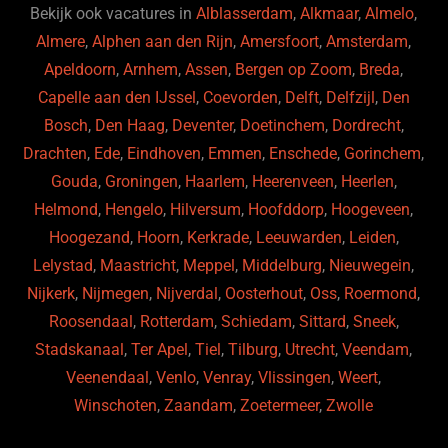
o
Bekijk ook vacatures in
Alblasserdam
,
Alkmaar
,
Almelo
,
Almere
,
Alphen aan den Rijn
,
Amersfoort
,
Amsterdam
,
k
Apeldoorn
,
Arnhem
,
Assen
,
Bergen op Zoom
,
Breda
,
Capelle aan den IJssel
,
Coevorden
,
Delft
,
Delfzijl
,
Den
Bosch
,
Den Haag
,
Deventer
,
Doetinchem
,
Dordrecht
,
Drachten
,
Ede
,
Eindhoven
,
Emmen
,
Enschede
,
Gorinchem
,
Gouda
,
Groningen
,
Haarlem
,
Heerenveen
,
Heerlen
,
Helmond
,
Hengelo
,
Hilversum
,
Hoofddorp
,
Hoogeveen
,
Hoogezand
,
Hoorn
,
Kerkrade
,
Leeuwarden
,
Leiden
,
Lelystad
,
Maastricht
,
Meppel
,
Middelburg
,
Nieuwegein
,
Nijkerk
,
Nijmegen
,
Nijverdal
,
Oosterhout
,
Oss
,
Roermond
,
Roosendaal
,
Rotterdam
,
Schiedam
,
Sittard
,
Sneek
,
Stadskanaal
,
Ter Apel
,
Tiel
,
Tilburg
,
Utrecht
,
Veendam
,
Veenendaal
,
Venlo
,
Venray
,
Vlissingen
,
Weert
,
Winschoten
,
Zaandam
,
Zoetermeer
,
Zwolle