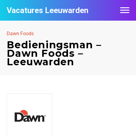
Vacatures Leeuwarden
Vacatures per bedrijf
Dawn Foods
De populairste vacatures in Leeuwarden
Bedieningsman –
Dawn Foods –
Nieuwsbrief feed
Leeuwarden