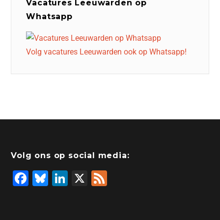
Vacatures Leeuwarden op
Whatsapp
Volg vacatures Leeuwarden ook op Whatsapp!
Volg ons op social media:
F
Bl
Li
X
F
a
u
n
e
c
e
k
e