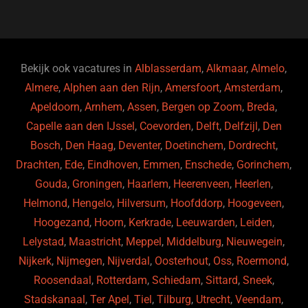
e
s
e
d
b
ky
dI
o
n
o
Bekijk ook vacatures in
Alblasserdam
,
Alkmaar
,
Almelo
,
Almere
,
Alphen aan den Rijn
,
Amersfoort
,
Amsterdam
,
k
Apeldoorn
,
Arnhem
,
Assen
,
Bergen op Zoom
,
Breda
,
Capelle aan den IJssel
,
Coevorden
,
Delft
,
Delfzijl
,
Den
Bosch
,
Den Haag
,
Deventer
,
Doetinchem
,
Dordrecht
,
Drachten
,
Ede
,
Eindhoven
,
Emmen
,
Enschede
,
Gorinchem
,
Gouda
,
Groningen
,
Haarlem
,
Heerenveen
,
Heerlen
,
Helmond
,
Hengelo
,
Hilversum
,
Hoofddorp
,
Hoogeveen
,
Hoogezand
,
Hoorn
,
Kerkrade
,
Leeuwarden
,
Leiden
,
Lelystad
,
Maastricht
,
Meppel
,
Middelburg
,
Nieuwegein
,
Nijkerk
,
Nijmegen
,
Nijverdal
,
Oosterhout
,
Oss
,
Roermond
,
Roosendaal
,
Rotterdam
,
Schiedam
,
Sittard
,
Sneek
,
Stadskanaal
,
Ter Apel
,
Tiel
,
Tilburg
,
Utrecht
,
Veendam
,