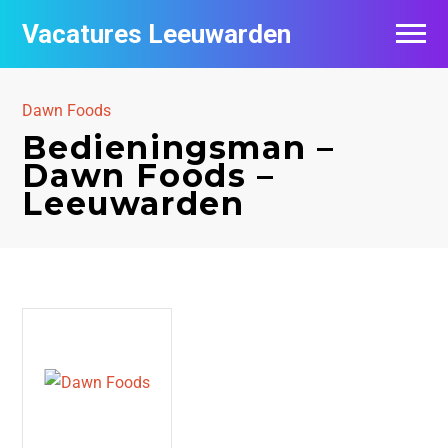
Vacatures Leeuwarden
Vacatures per bedrijf
Dawn Foods
De populairste vacatures in Leeuwarden
Bedieningsman –
Dawn Foods –
Nieuwsbrief feed
Leeuwarden