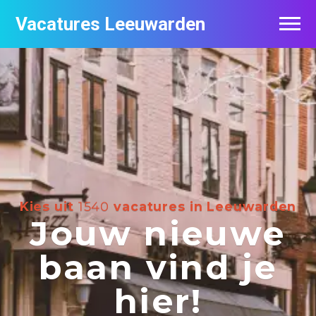
Vacatures Leeuwarden
Vacatures per bedrijf
De populairste vacatures in Leeuwarden
Nieuwsbrief feed
Kies uit
1540
vacatures in Leeuwarden
Jouw nieuwe
baan vind je
hier!