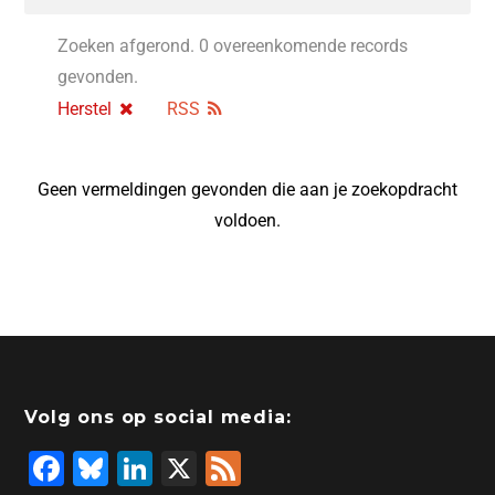
Zoeken afgerond. 0 overeenkomende records
gevonden.
Herstel
RSS
Geen vermeldingen gevonden die aan je zoekopdracht
voldoen.
Volg ons op social media:
F
Bl
Li
X
F