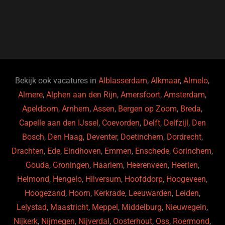
a
u
n
e
c
e
k
e
e
s
e
d
b
ky
dI
o
n
o
Bekijk ook vacatures in
Alblasserdam
,
Alkmaar
,
Almelo
,
Almere
,
Alphen aan den Rijn
,
Amersfoort
,
Amsterdam
,
k
Apeldoorn
,
Arnhem
,
Assen
,
Bergen op Zoom
,
Breda
,
Capelle aan den IJssel
,
Coevorden
,
Delft
,
Delfzijl
,
Den
Bosch
,
Den Haag
,
Deventer
,
Doetinchem
,
Dordrecht
,
Drachten
,
Ede
,
Eindhoven
,
Emmen
,
Enschede
,
Gorinchem
,
Gouda
,
Groningen
,
Haarlem
,
Heerenveen
,
Heerlen
,
Helmond
,
Hengelo
,
Hilversum
,
Hoofddorp
,
Hoogeveen
,
Hoogezand
,
Hoorn
,
Kerkrade
,
Leeuwarden
,
Leiden
,
Lelystad
,
Maastricht
,
Meppel
,
Middelburg
,
Nieuwegein
,
Nijkerk
,
Nijmegen
,
Nijverdal
,
Oosterhout
,
Oss
,
Roermond
,