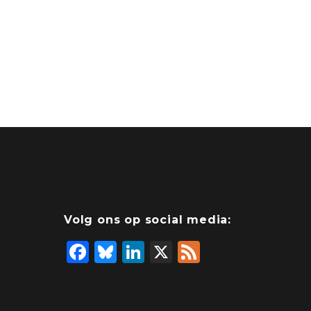
Volg ons op social media:
F
Bl
Li
X
F
a
u
n
e
c
e
k
e