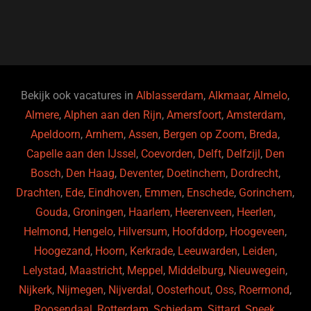
c
e
k
e
e
s
e
d
b
ky
dI
o
n
o
Bekijk ook vacatures in
Alblasserdam
,
Alkmaar
,
Almelo
,
Almere
,
Alphen aan den Rijn
,
Amersfoort
,
Amsterdam
,
k
Apeldoorn
,
Arnhem
,
Assen
,
Bergen op Zoom
,
Breda
,
Capelle aan den IJssel
,
Coevorden
,
Delft
,
Delfzijl
,
Den
Bosch
,
Den Haag
,
Deventer
,
Doetinchem
,
Dordrecht
,
Drachten
,
Ede
,
Eindhoven
,
Emmen
,
Enschede
,
Gorinchem
,
Gouda
,
Groningen
,
Haarlem
,
Heerenveen
,
Heerlen
,
Helmond
,
Hengelo
,
Hilversum
,
Hoofddorp
,
Hoogeveen
,
Hoogezand
,
Hoorn
,
Kerkrade
,
Leeuwarden
,
Leiden
,
Lelystad
,
Maastricht
,
Meppel
,
Middelburg
,
Nieuwegein
,
Nijkerk
,
Nijmegen
,
Nijverdal
,
Oosterhout
,
Oss
,
Roermond
,
Roosendaal
,
Rotterdam
,
Schiedam
,
Sittard
,
Sneek
,