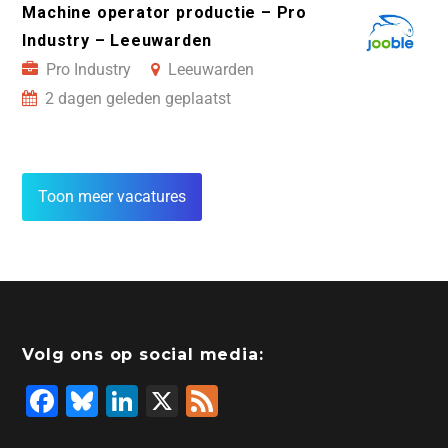
Machine operator productie – Pro
Industry – Leeuwarden
Pro Industry
Leeuwarden
2 dagen geleden geplaatst
Toon meer vacatures
Volg ons op social media:
F
Bl
Li
X
F
a
u
n
e