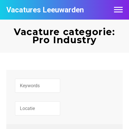
Vacatures Leeuwarden
Vacatures per bedrijf
Vacature categorie:
De populairste vacatures in Leeuwarden
Pro Industry
Nieuwsbrief feed